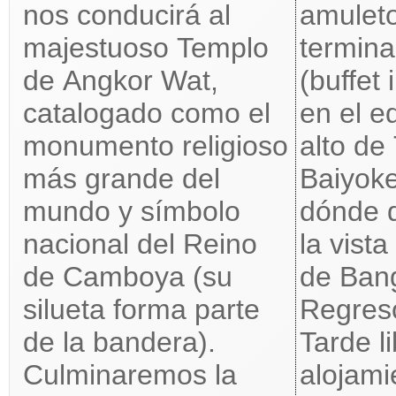
nos conducirá al
amuleto
majestuoso Templo
termina
de Angkor Wat,
(buffet 
catalogado como el
en el e
monumento religioso
alto de 
más grande del
Baiyok
mundo y símbolo
dónde 
nacional del Reino
la vist
de Camboya (su
de Ban
silueta forma parte
Regreso
de la bandera).
Tarde li
Culminaremos la
alojami