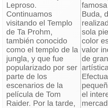
Leproso.
famosa 
Continuamos
Buda, d
visitando el Templo
realiza
de Ta Prohm,
sola pi
también conocido
color e
como el templo de la
valor i
jungla, y que fue
de gran
popularizado por ser
artístic
parte de los
Efectu
escenarios de la
pequeñ
película de Tom
el inte
Raider. Por la tarde,
mercad