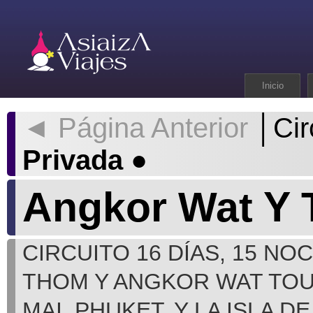
Inicio
◄ Página Anterior
│Cir
Privada
●
Angkor Wat Y T
CIRCUITO 16 DÍAS, 15 N
THOM Y ANGKOR WAT TOU
MAI, PHUKET, Y LA ISLA DE