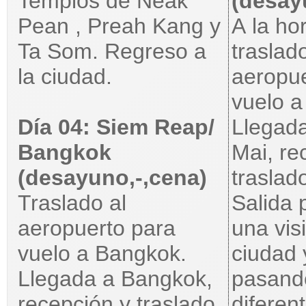
Templos de Neak
(desayu
Pean , Preah Kang y
A la ho
Ta Som. Regreso a
traslado
la ciudad.
aeropue
vuelo a
Día 04: Siem Reap/
Llegad
Bangkok
Mai, re
(desayuno,-,cena)
traslado
Traslado al
Salida 
aeropuerto para
una visi
vuelo a Bangkok.
ciudad 
Llegada a Bangkok,
pasand
recepción y traslado
diferen