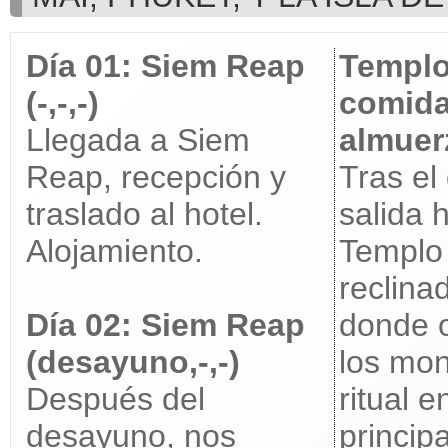
Día 01: Siem Reap
Templo
(-,-,-)
comida
Llegada a Siem
almuer
Reap, recepción y
Tras el
traslado al hotel.
salida 
Alojamiento.
Templo
reclina
Día 02: Siem Reap
donde 
(desayuno,-,-)
los mo
Después del
ritual e
desayuno, nos
principa