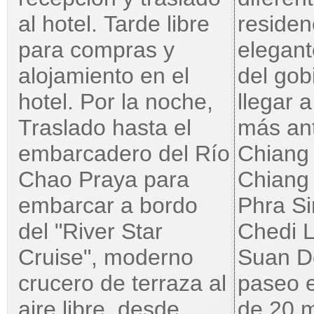
al hotel. Tarde libre
residen
para compras y
elegant
alojamiento en el
del gob
hotel. Por la noche,
llegar 
Traslado hasta el
más an
embarcadero del Río
Chiang
Chao Praya para
Chiang
embarcar a bordo
Phra S
del "River Star
Chedi 
Cruise", moderno
Suan D
crucero de terraza al
paseo 
aire libre, desde
de 20 m