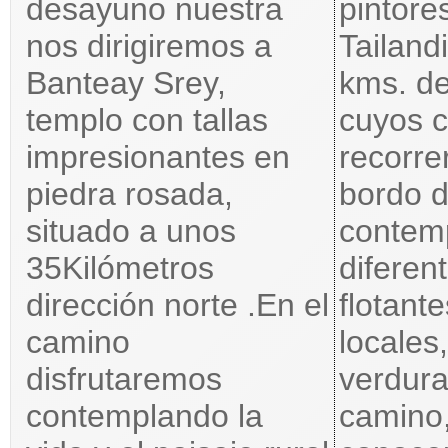
desayuno nuestra
pintore
nos dirigiremos a
Tailand
Banteay Srey,
kms. d
templo con tallas
cuyos 
impresionantes en
recorr
piedra rosada,
bordo 
situado a unos
contem
35Kilómetros
diferen
dirección norte .En el
flotant
camino
locales
disfrutaremos
verdura
contemplando la
camino