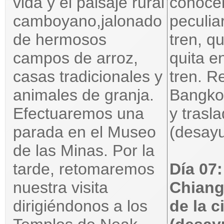
vida y el paisaje rural
conoce
camboyano,jalonado
peculia
de hermosos
tren, q
campos de arroz,
quita e
casas tradicionales y
tren. R
animales de granja.
Bangkok
Efectuaremos una
y trasla
parada en el Museo
(desayu
de las Minas. Por la
tarde, retomaremos
Día 07
nuestra visita
Chiang 
dirigiéndonos a los
de la 