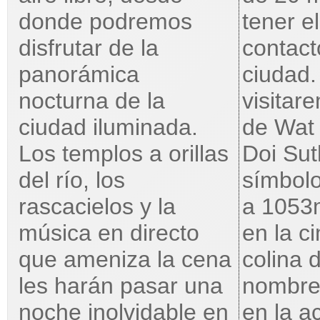
donde podremos
tener e
disfrutar de la
contact
panorámica
ciudad.
nocturna de la
visitar
ciudad iluminada.
de Wat
Los templos a orillas
Doi Sut
del río, los
símbolo
rascacielos y la
a 1053m
música en directo
en la c
que ameniza la cena
colina 
les harán pasar una
nombre
noche inolvidable en
en la a