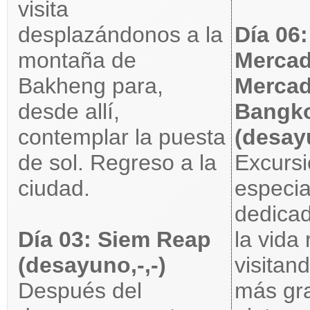
visita
desplazándonos a la
Día 06
montaña de
Mercad
Bakheng para,
Mercad
desde allí,
Bangk
contemplar la puesta
(desayu
de sol. Regreso a la
Excurs
ciudad.
especi
dedica
Día 03: Siem Reap
la vida 
(desayuno,-,-)
visitan
Después del
más gr